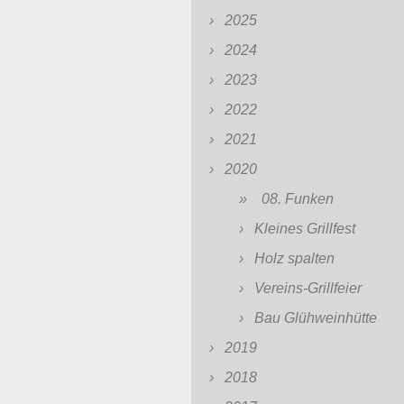
2025
2024
2023
2022
2021
2020
08. Funken
Kleines Grillfest
Holz spalten
Vereins-Grillfeier
Bau Glühweinhütte
2019
2018